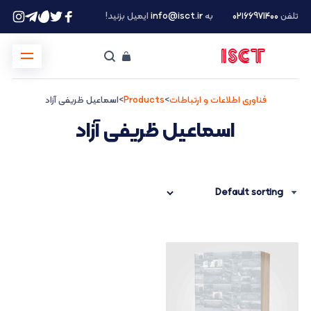
تلفن
۰۲۱66971400
به
info@isct.ir
ایمیل بزنید!
فناوری اطلاعات و ارتباطات
>
Products
>
اسماعیل ظریفی آزاد
اسماعیل ظریفی آزاد