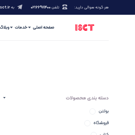
هر گونه سوالی دارید:
تلفن
۰۲۱66971400
به
sct.ir
صفحه اصلی
خدمات
وبلاگ
دسته بندی محصولات
بولتن
فروشگاه
کتاب