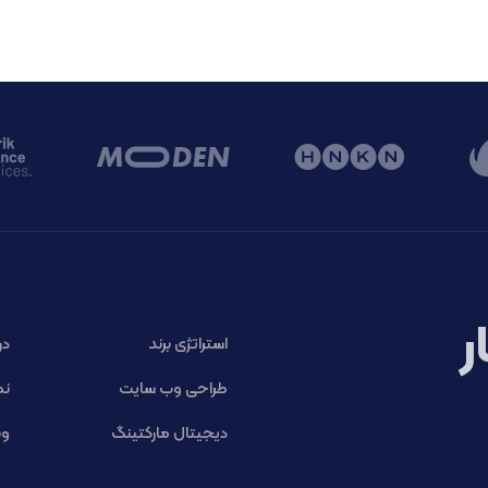
ر
استراتژی برند
در
طراحی وب سایت
نم
دیجیتال مارکتینگ
وب