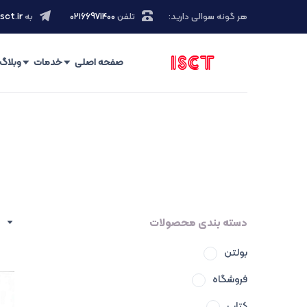
هر گونه سوالی دارید:
تلفن
۰۲۱66971400
به
sct.ir
صفحه اصلی
خدمات
وبلاگ
دسته بندی محصولات
بولتن
فروشگاه
کتاب