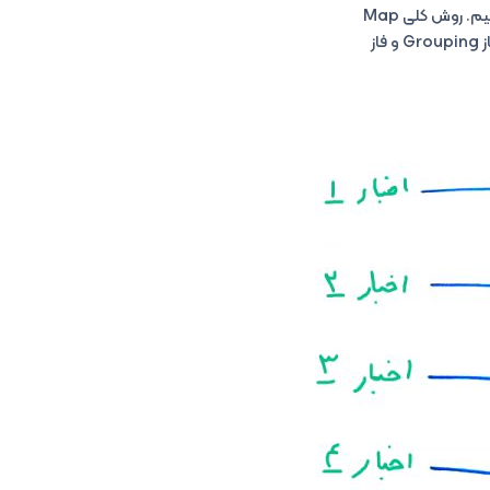
Map Reduce انجام دهیم. داده‌ها را به ۵ قسمت که هر کدام شامل ۲۰۰ متن خبری است تقسیم می‌کنیم. روش کلی Map
Reduce دارای سه فاز می‌باشد که سعی داریم با توجه به مثال بالا این سه فاز را توضیح دهیم. فاز Map، فاز Grouping و فاز