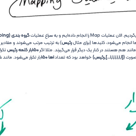
را انجام داده‌ایم و به سراغ عملیات
گروه بندی (Grouping)
ا انجام می‌شود، کلید‌ها (برای مثال
رئیس
) به ترتیب مرتب می‌شوند و مقادیر 
مانند هم هستند در کنار یک دیگر قرار می‌گیرند. مثلا اگر
۱۵۰بار کلمه رئیس
تکرا
 صورت
([۱,۱,۱,۱,۱,۱…],رئیس)
خواهد بود که تعداد
۱ها ۱۵۰
بار تکرار می‌شود. مانند 