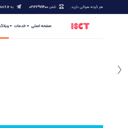
هر گونه سوالی دارید:
تلفن
۰۲۱66971400
به
sct.ir
صفحه اصلی
خدمات
وبلاگ