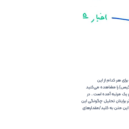
۲خبر قرار دارد. در فاز Map یا همان نگاشت، برای هر کدام از این
لمات را به صورت یک زوج کلید/مقدار (Key/Value) اسختراج می‌کنیم. مثلا فرض کنید زوج (۱/رئیس) را مشاهده می‌کنید
جم یک مرتبه آمده است.. در
گر برایتان تحلیل چگونگی این
کنید. در این تصویر، یک متن نمونه داریم و بعد از عملیات Map (نگاشت) این متن به کلید/مقدارهای