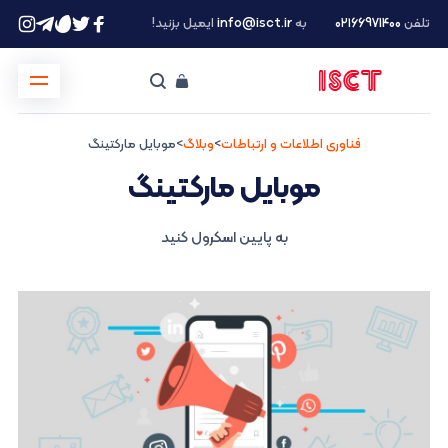
تلفن
۰۲۱66971400
به
info@isct.ir
ایمیل بزنید!
فناوری اطلاعات و ارتباطات
>
وبلاگ
>
موبایل مارکتینگ
موبایل مارکتینگ
به پایین اسکرول کنید