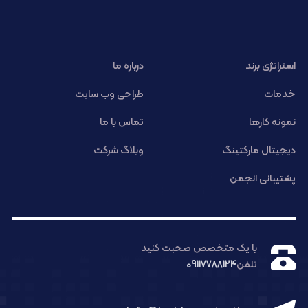
استراتژی برند
درباره ما
خدمات
طراحی وب سایت
نمونه کارها
تماس با ما
دیجیتال مارکتینگ
وبلاگ شرکت
پشتیبانی انجمن
با یک متخصص صحبت کنید
تلفن
09117788124