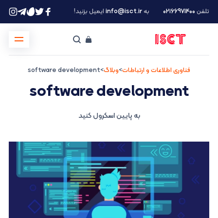
تلفن
۰۲۱66971400
به
info@isct.ir
ایمیل بزنید!
فناوری اطلاعات و ارتباطات
>
وبلاگ
>
software development
software development
به پایین اسکرول کنید