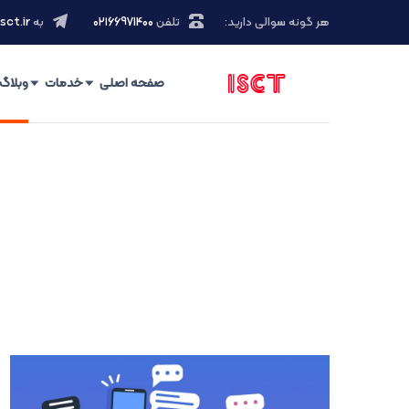
هر گونه سوالی دارید:
تلفن
۰۲۱66971400
به
sct.ir
صفحه اصلی
خدمات
وبلاگ