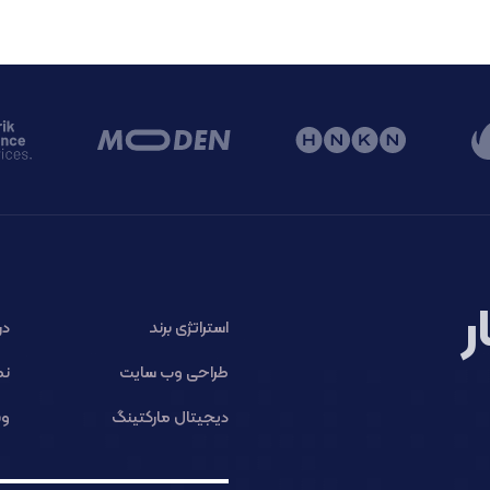
ر
استراتژی برند
در
طراحی وب سایت
نم
دیجیتال مارکتینگ
وب