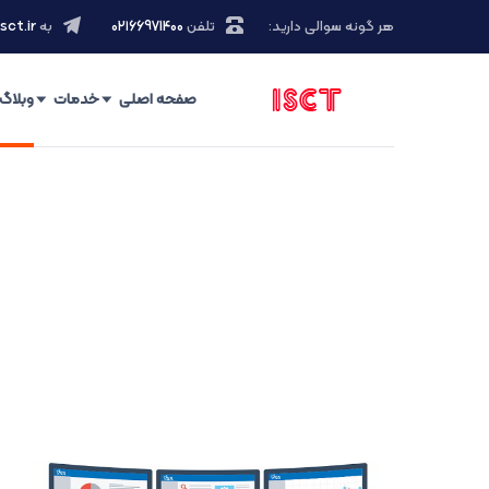
هر گونه سوالی دارید:
تلفن
۰۲۱66971400
به
sct.ir
صفحه اصلی
خدمات
وبلاگ