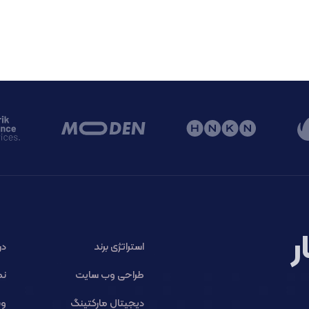
ر
استراتژی برند
در
طراحی وب سایت
نم
دیجیتال مارکتینگ
وب