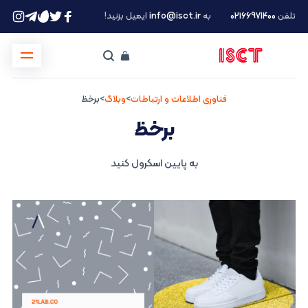
تلفن
۰۲۱66971400
به
info@isct.ir
ایمیل بزنید!
فناوری اطلاعات و ارتباطات
>
وبلاگ
>
برخظ
برخظ
به پایین اسکرول کنید