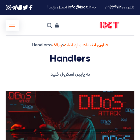
تلفن
۰۲۱66971400
به
info@isct.ir
ایمیل بزنید!
فناوری اطلاعات و ارتباطات
>
وبلاگ
>
Handlers
Handlers
به پایین اسکرول کنید