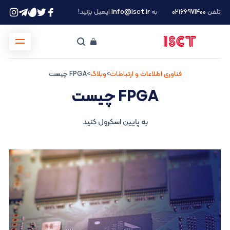
تلفن
۰۲۱66971400
به
info@isct.ir
ایمیل بزنید!
فناوری اطلاعات و ارتباطات
>
وبلاگ
>
FPGA چیست
FPGA چیست
به پایین اسکرول کنید