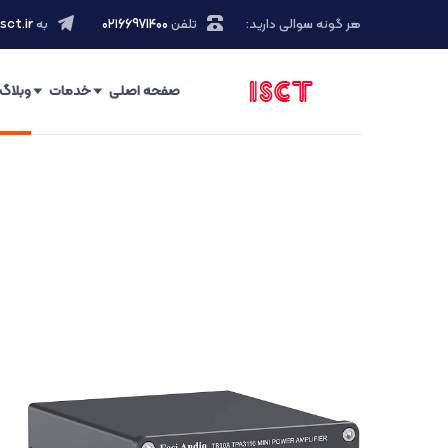
هر گونه سوالی دارید:
تلفن
۰۲۱66971400
به
sct.ir
صفحه اصلی
خدمات
وبلاگ