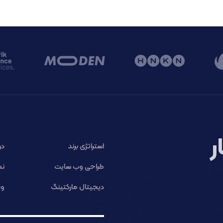
ر
استراتژی برند
در
طراحی وب سایت
نم
دیجیتال مارکتینگ
وب