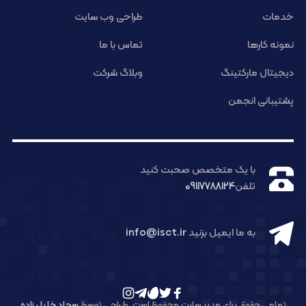
خدمات
طراحی وب سایت
نمونه کارها
تماس با ما
دیجیتال مارکتینگ
وبلاگ شرکت
پشتیبانی انجمن
با یک متخصص صحبت کنید
تلفن
09117788124
به ما ایمیل بزنید
info@isct.ir
تمامی حقوق برای مدیر سایت محفوظ است. طراحی توسط
سجاد خلیل زاده