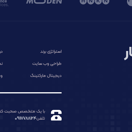
ر
استراتژی برند
در
طراحی وب سایت
نم
دیجیتال مارکتینگ
وب
با یک متخصص صحبت کنی
تلفن
09117788124