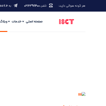
هر گونه سوالی دارید:
تلفن
۰۲۱66971400
به
sct.ir
صفحه اصلی
خدمات
وبلاگ