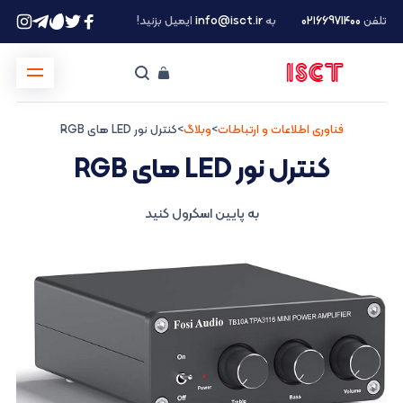
تلفن
۰۲۱66971400
به
info@isct.ir
ایمیل بزنید!
فناوری اطلاعات و ارتباطات
>
وبلاگ
>
کنترل نور LED های RGB
کنترل نور LED های RGB
به پایین اسکرول کنید