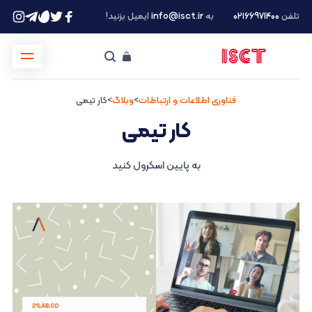
تلفن
۰۲۱66971400
به
info@isct.ir
ایمیل بزنید!
فناوری اطلاعات و ارتباطات
>
وبلاگ
>
کار تیمی
کار تیمی
به پایین اسکرول کنید