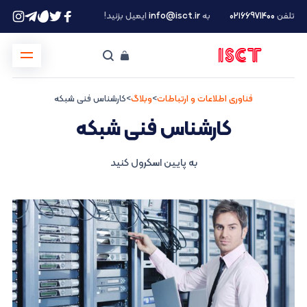
تلفن
۰۲۱66971400
به
info@isct.ir
ایمیل بزنید!
فناوری اطلاعات و ارتباطات
>
وبلاگ
>
کارشناس فنی شبکه
کارشناس فنی شبکه
به پایین اسکرول کنید