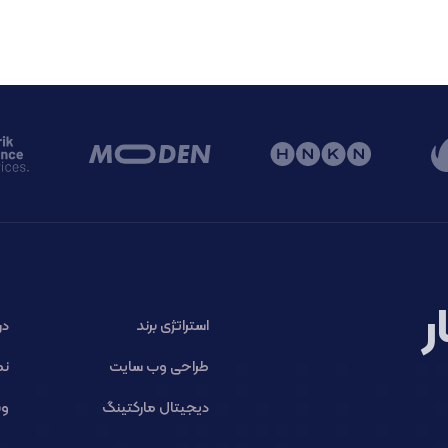
ر
استراتژی برند
در
طراحی وب سایت
نم
دیجیتال مارکتینگ
وب