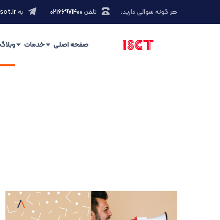
هر گونه سوالی دارید:
تلفن
۰۲۱66971400
به
sct.ir
صفحه اصلی
خدمات
وبلاگ