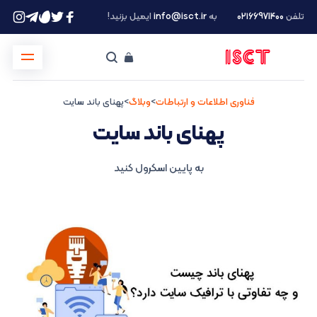
تلفن
۰۲۱66971400
به
info@isct.ir
ایمیل بزنید!
فناوری اطلاعات و ارتباطات
>
وبلاگ
>
پهنای باند سایت
پهنای باند سایت
به پایین اسکرول کنید