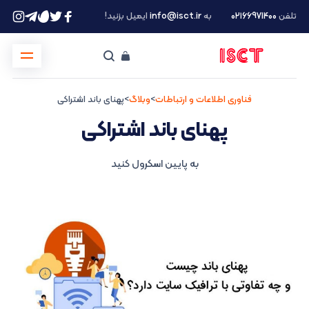
تلفن
۰۲۱66971400
به
info@isct.ir
ایمیل بزنید!
فناوری اطلاعات و ارتباطات
>
وبلاگ
>
پهنای باند اشتراکی
پهنای باند اشتراکی
به پایین اسکرول کنید