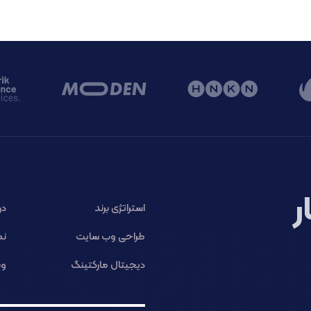
ر
استراتژی برند
در
طراحی وب سایت
نم
دیجیتال مارکتینگ
وب