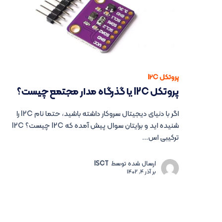
پروتکل I2C
پروتکل I2C یا گذرگاه مدار مجتمع چیست؟
اگر با دنیای دیجیتال سروکار داشته باشید، حتما نام I2C را
شنیده اید و برایتان سوال پیش آمده که I2C چیست؟ I2C
ترکیبی اس...
ارسال شده توسط
ISCT
بر
آذر 4, 1402