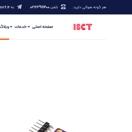
هر گونه سوالی دارید:
تلفن
۰۲۱66971400
به
sct.ir
صفحه اصلی
خدمات
وبلاگ