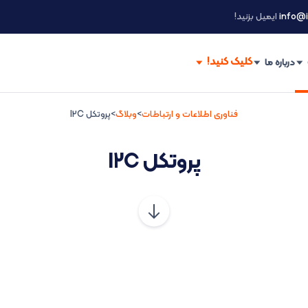
info@i
ایمیل بزنید!
درباره ما
فناوری اطلاعات و ارتباطات
>
وبلاگ
>
پروتکل I2C
پروتکل I2C