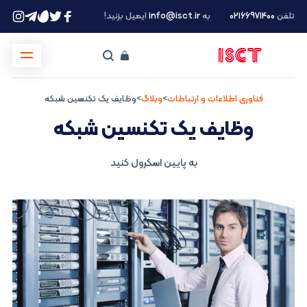
تلفن
۰۲۱66971400
به
info@isct.ir
ایمیل بزنید!
فناوری اطلاعات و ارتباطات
>
وبلاگ
>
وظایف یک تکنسین شبکه
وظایف یک تکنسین شبکه
به پایین اسکرول کنید