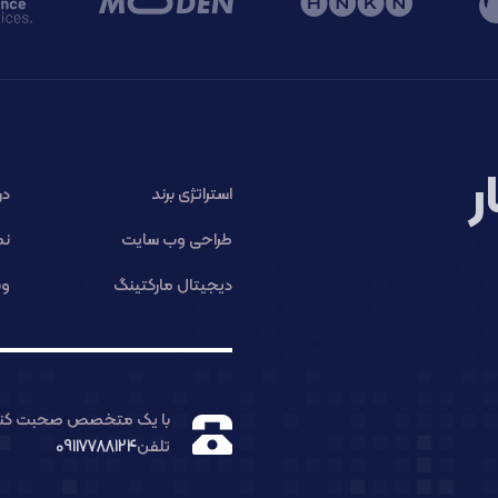
ر
استراتژی برند
در
طراحی وب سایت
نم
دیجیتال مارکتینگ
وب
با یک متخصص صحبت کنی
تلفن
09117788124