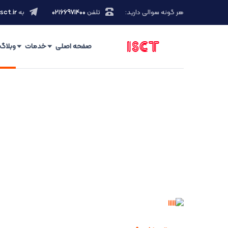
هر گونه سوالی دارید:
تلفن
۰۲۱66971400
به
sct.ir
صفحه اصلی
خدمات
وبلاگ