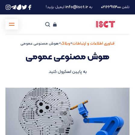
تلفن
۰۲۱66971400
به
info@isct.ir
ایمیل بزنید!
فناوری اطلاعات و ارتباطات
>
وبلاگ
>
هوش مصنوعی عمومی
هوش مصنوعی عمومی
به پایین اسکرول کنید