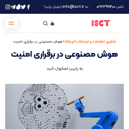
تلفن
۰۲۱66971400
به
info@isct.ir
ایمیل بزنید!
فناوری اطلاعات و ارتباطات
>
وبلاگ
>
هوش مصنوعی در برقراری امنیت
هوش مصنوعی در برقراری امنیت
به پایین اسکرول کنید