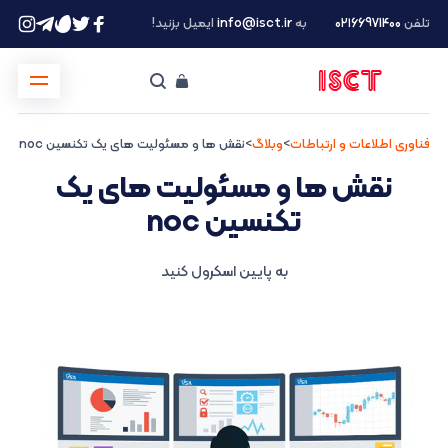
تلفن
۰۲۱66971400
به
info@isct.ir
ایمیل بزنید!
فناوری اطلاعات و ارتباطات
>
وبلاگ
>
نقش ها و مسئولیت های یک تکنسین noc
نقش ها و مسئولیت های یک
تکنسین noc
به پایین اسکرول کنید