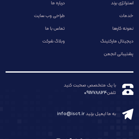
استراتژی برند
درباره ما
خدمات
طراحی وب سایت
نمونه کارها
تماس با ما
دیجیتال مارکتینگ
وبلاگ شرکت
پشتیبانی انجمن
با یک متخصص صحبت کنید
تلفن
09117788124
به ما ایمیل بزنید
info@isct.ir