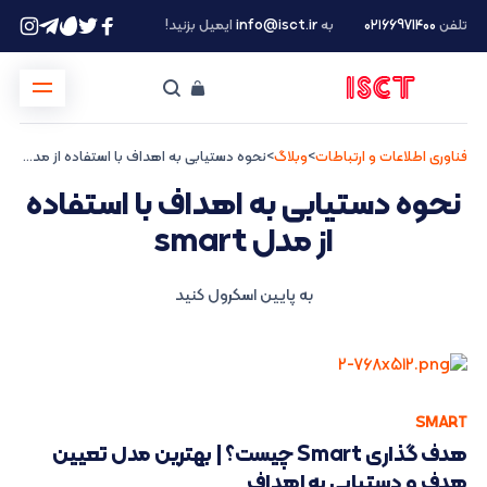
تلفن
۰۲۱66971400
به
info@isct.ir
ایمیل بزنید!
فناوری اطلاعات و ارتباطات
>
وبلاگ
>
نحوه دستیابی به اهداف با استفاده از مدل smart
نحوه دستیابی به اهداف با استفاده
از مدل smart
به پایین اسکرول کنید
SMART
هدف گذاری Smart چیست؟ | بهترین مدل تعیین
هدف و دستیابی به اهداف