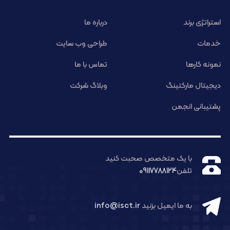
استراتژی برند
درباره ما
خدمات
طراحی وب سایت
نمونه کارها
تماس با ما
دیجیتال مارکتینگ
وبلاگ شرکت
پشتیبانی انجمن
با یک متخصص صحبت کنید
تلفن
09117788124
به ما ایمیل بزنید
info@isct.ir