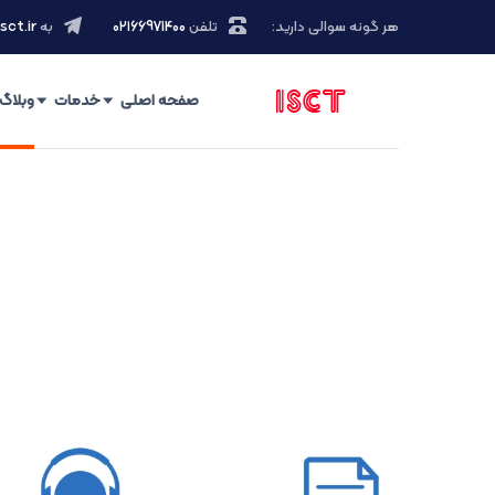
هر گونه سوالی دارید:
تلفن
۰۲۱66971400
به
sct.ir
صفحه اصلی
خدمات
وبلاگ