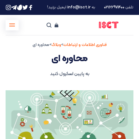
تلفن
۰۲۱66971400
به
info@isct.ir
ایمیل بزنید!
فناوری اطلاعات و ارتباطات
>
وبلاگ
>
محاوره ای
محاوره ای
به پایین اسکرول کنید