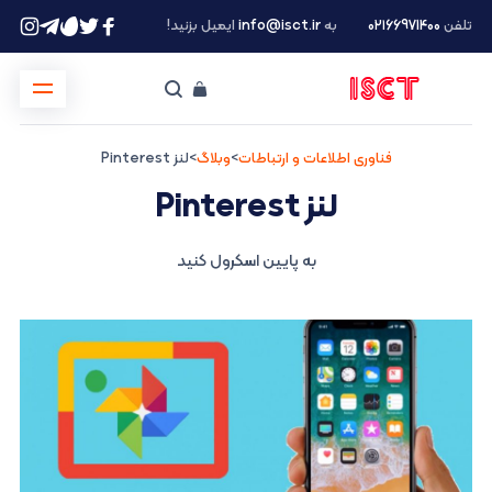
تلفن
۰۲۱66971400
به
info@isct.ir
ایمیل بزنید!
فناوری اطلاعات و ارتباطات
>
وبلاگ
>
لنز Pinterest
لنز Pinterest
به پایین اسکرول کنید