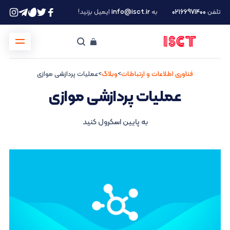
تلفن
۰۲۱66971400
به
info@isct.ir
ایمیل بزنید!
فناوری اطلاعات و ارتباطات
>
وبلاگ
>
عملیات پردازشی موازی
عملیات پردازشی موازی
به پایین اسکرول کنید