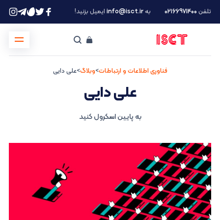
تلفن
۰۲۱66971400
به
info@isct.ir
ایمیل بزنید!
فناوری اطلاعات و ارتباطات
>
وبلاگ
>
علی دایی
علی دایی
به پایین اسکرول کنید