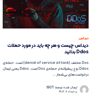
دیداس
دیداس چیست و هر چه باید در مورد حملات
Ddos بدانید
Dos مخفف (denial of service attack) است. حمله‌ی
Ddos نوع پیشرفته‌تر حمله‌ی Dos است. Ddos یعنی ارسال
درخواست‌های بی‌شمار ...
ارسال شده توسط
ISCT
بر
خرداد 6, 1402