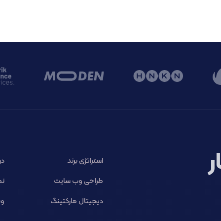
ر
استراتژی برند
در
طراحی وب سایت
نم
دیجیتال مارکتینگ
وب