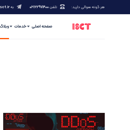
هر گونه سوالی دارید:
تلفن
۰۲۱66971400
به
sct.ir
صفحه اصلی
خدمات
وبلاگ