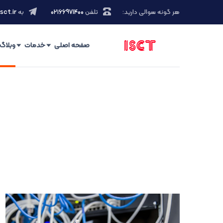
هر گونه سوالی دارید:
تلفن
۰۲۱66971400
به
sct.ir
صفحه اصلی
خدمات
وبلاگ