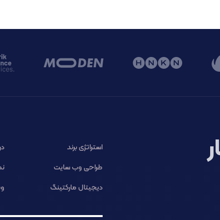
ر
استراتژی برند
در
طراحی وب سایت
نم
دیجیتال مارکتینگ
وب