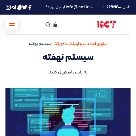
تلفن
۰۲۱66971400
به
info@isct.ir
ایمیل بزنید!
فناوری اطلاعات و ارتباطات
>
وبلاگ
>
سیستم نهفته
سیستم نهفته
به پایین اسکرول کنید