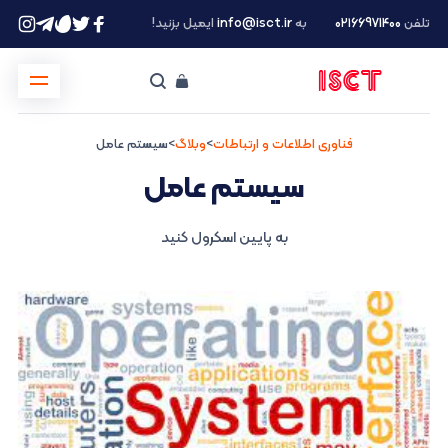
تلفن
۰۲۱66971400
به
info@isct.ir
ایمیل بزنید!
فناوری اطلاعات و ارتباطات
>
وبلاگ
>
سیستم عامل
سیستم عامل
به پایین اسکرول کنید