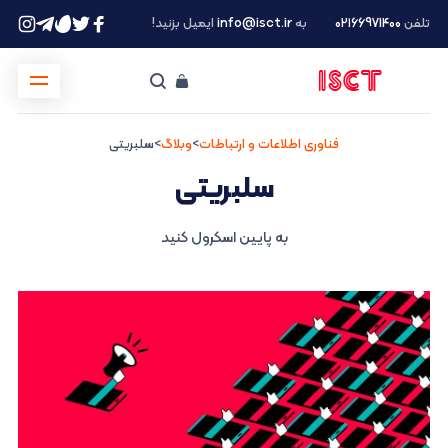
تلفن
۰۲۱66971400
به
info@isct.ir
ایمیل بزنید!
فناوری اطلاعات و ارتباطات
>
وبلاگ
>
سلبریتی
سلبریتی
به پایین اسکرول کنید