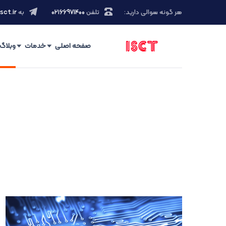
هر گونه سوالی دارید:
تلفن
۰۲۱66971400
به
sct.ir
صفحه اصلی
خدمات
وبلاگ