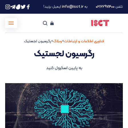
تلفن
۰۲۱66971400
به
info@isct.ir
ایمیل بزنید!
فناوری اطلاعات و ارتباطات
>
وبلاگ
>
رگرسیون لجستیک
رگرسیون لجستیک
به پایین اسکرول کنید