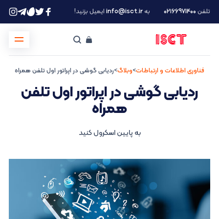
تلفن
۰۲۱66971400
به
info@isct.ir
ایمیل بزنید!
فناوری اطلاعات و ارتباطات
>
وبلاگ
>
ردیابی گوشی در اپراتور اول تلفن همراه
ردیابی گوشی در اپراتور اول تلفن
همراه
به پایین اسکرول کنید