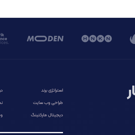
ر
استراتژی برند
در
طراحی وب سایت
نم
دیجیتال مارکتینگ
وب