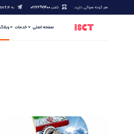
هر گونه سوالی دارید:
تلفن
۰۲۱66971400
به
sct.ir
صفحه اصلی
خدمات
وبلاگ