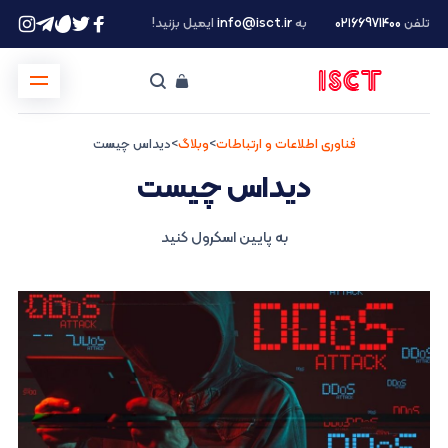
تلفن
۰۲۱66971400
به
info@isct.ir
ایمیل بزنید!
فناوری اطلاعات و ارتباطات
>
وبلاگ
>
دیداس چیست
دیداس چیست
به پایین اسکرول کنید