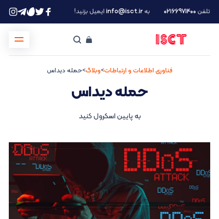
تلفن
۰۲۱66971400
به
info@isct.ir
ایمیل بزنید!
فناوری اطلاعات و ارتباطات
>
وبلاگ
>
حمله دیداس
حمله دیداس
به پایین اسکرول کنید