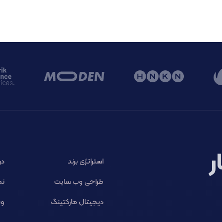
ر
استراتژی برند
در
طراحی وب سایت
نم
دیجیتال مارکتینگ
وب