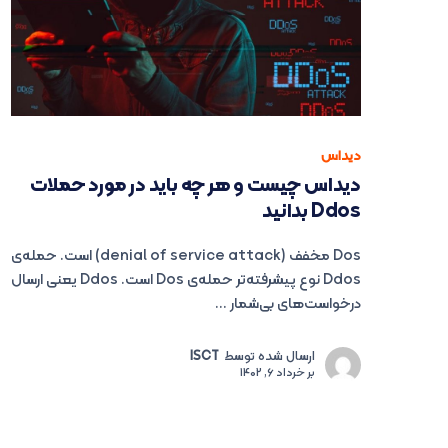
دیداس
دیداس چیست و هر چه باید در مورد حملات
Ddos بدانید
Dos مخفف (denial of service attack) است. حمله‌ی
Ddos نوع پیشرفته‌تر حمله‌ی Dos است. Ddos یعنی ارسال
درخواست‌های بی‌شمار ...
ارسال شده توسط
ISCT
بر
خرداد 6, 1402