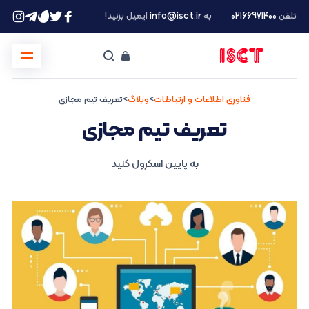
تلفن
۰۲۱66971400
به
info@isct.ir
ایمیل بزنید!
فناوری اطلاعات و ارتباطات
>
وبلاگ
>
تعریف تیم مجازی
تعریف تیم مجازی
به پایین اسکرول کنید