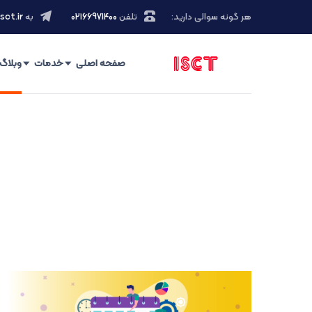
هر گونه سوالی دارید:
تلفن
۰۲۱66971400
به
sct.ir
صفحه اصلی
خدمات
وبلاگ