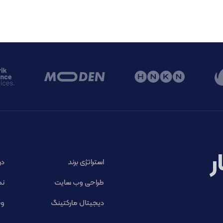
ر
استراتژی برند
در
طراحی وب سایت
نم
دیجیتال مارکتینگ
وب