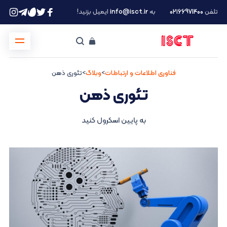
تلفن
۰۲۱66971400
به
info@isct.ir
ایمیل بزنید!
فناوری اطلاعات و ارتباطات
>
وبلاگ
>
تئوری ذهن
تئوری ذهن
به پایین اسکرول کنید