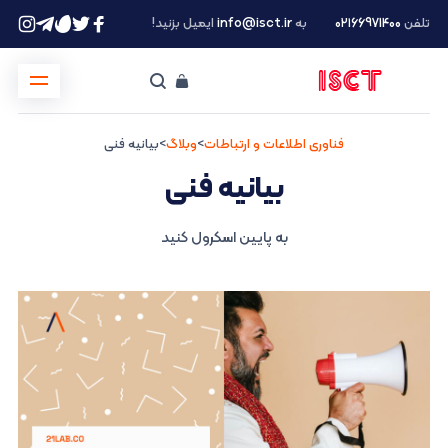
تلفن
۰۲۱66971400
به
info@isct.ir
ایمیل بزنید!
فناوری اطلاعات و ارتباطات
>
وبلاگ
>
بیانیه فنی
بیانیه فنی
به پایین اسکرول کنید